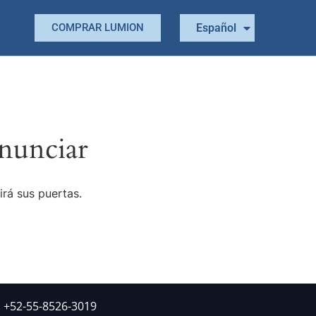
Português
Español
COMPRAR LUMION
English
nunciar
irá sus puertas.
: +52-55-8526-3019