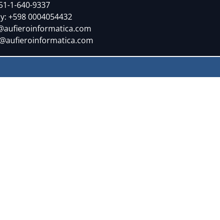
51-1-640-9337
y: +598 0004054432
@aufieroinformatica.com
@aufieroinformatica.com