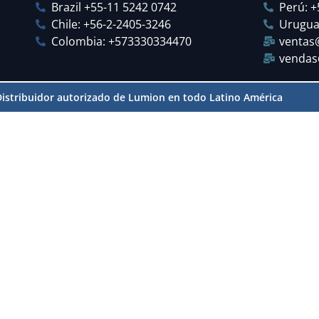
Brazil +55-11 5242 0742
Perú: +
Chile: +56-2-2405-3246
Urugua
Colombia: +573330334470
ventas
vendas
 Distribuidor autorizado de Lumion en todo Latino América