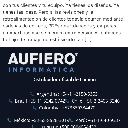
con tus clientes y tu equipo. Ya tienes los diseños. Ya
tienes las ideas. Pero si las revisiones y la
retroalimentación de clientes todavía ocurren mediante
cadenas de correos, PDFs desordenados y carpetas
compartidas que se pierden entre versiones, entonces
tu flujo de trabajo no está siendo tan […]
Distribuidor oficial de Lumion
Argentina: +54-11-2150-5353
Brazil +55-11 5242 0742
Chile: +56-2-2405-3246
Colombia: +573330334470
México: +52-55-8526-3019
Perú: +51-1-640-9337
Uruguay: +598 0004054432