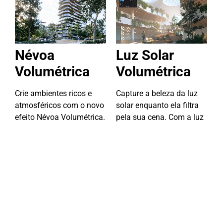
Névoa
Luz Solar
Volumétrica
Volumétrica
Crie ambientes ricos e
Capture a beleza da luz
atmosféricos com o novo
solar enquanto ela filtra
efeito Névoa Volumétrica.
pela sua cena. Com a luz
Ajuste com precisão a
solar volumétrica com
intensidade da névoa, a
Ray Tracing, os raios de
interação do sol e da luz,
luz atravessam suas
a altura e o ruído para
cenas com um realismo
criar o clima da sua cena,
impressionante,
seja uma manhã fresca,
adicionando
uma floresta enevoada ou
profundidade dramática,
uma paisagem urbana
suavidade e uma