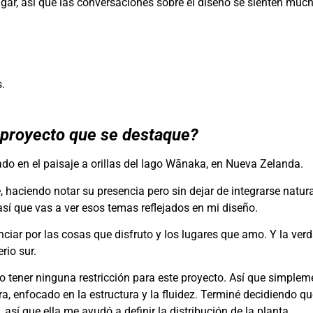
lugar, así que las conversaciones sobre el diseño se sienten mu
.
n proyecto que se destaque?
ado en el paisaje a orillas del lago Wānaka, en Nueva Zelanda.
e, haciendo notar su presencia pero sin dejar de integrarse natu
 así que vas a ver esos temas reflejados en mi diseño.
nciar por las cosas que disfruto y los lugares que amo. Y la ver
rio sur.
o tener ninguna restricción para este proyecto. Así que simple
ra, enfocado en la estructura y la fluidez. Terminé decidiendo q
así que ella me ayudó a definir la distribución de la planta.