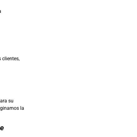
a
 clientes,
Para su
aginamos la
te