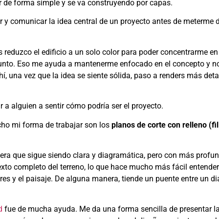
ar de forma simple y se va construyendo por capas.
r y comunicar la idea central de un proyecto antes de meterme
 reduzco el edificio a un solo color para poder concentrarme e
njunto. Eso me ayuda a mantenerme enfocado en el concepto y no
, una vez que la idea se siente sólida, paso a renders más det
r a alguien a sentir cómo podría ser el proyecto.
o mi forma de trabajar son los
planos de corte con relleno (fil
era que sigue siendo clara y diagramática, pero con más profu
xto completo del terreno, lo que hace mucho más fácil entende
iores y el paisaje. De alguna manera, tiende un puente entre un 
d
fue de mucha ayuda. Me da una forma sencilla de presentar la