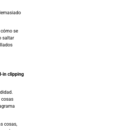
 demasiado
n cómo se
 saltar
allados
l-in clipping
ndidad.
r cosas
diagrama
s cosas,