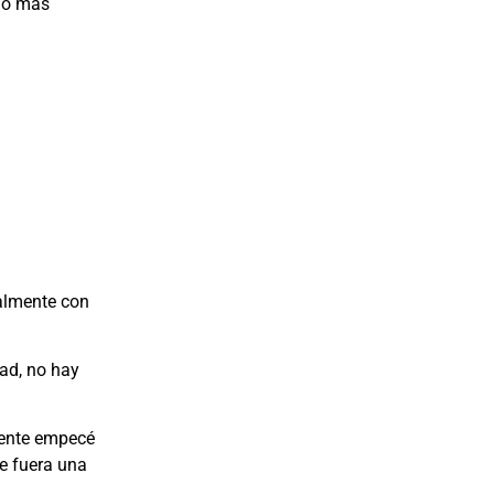
cho más
ralmente con
dad, no hay
mente empecé
ue fuera una