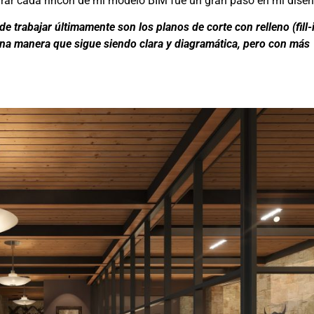
mirar cada rincón de mi modelo BIM fue un gran paso en mi diseñ
rabajar últimamente son los planos de corte con relleno (fill-i
 una manera que sigue siendo clara y diagramática, pero con más