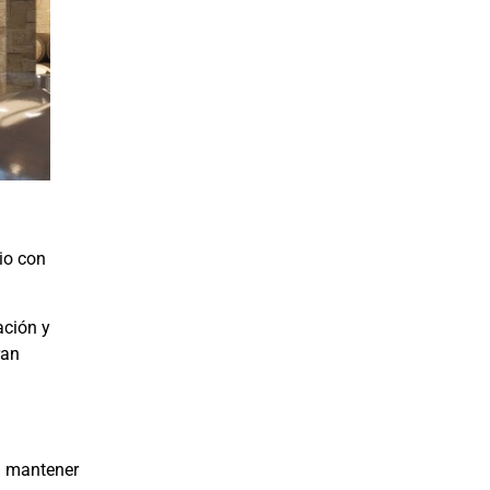
io con
ación y
ran
ra mantener