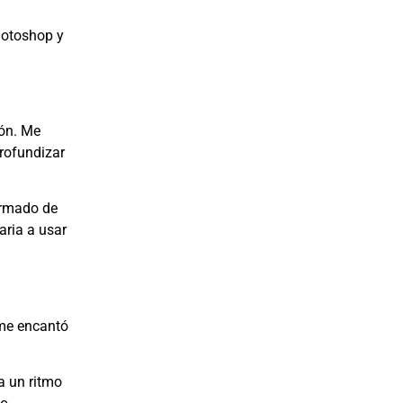
hotoshop y
ión. Me
profundizar
armado de
aria a usar
 me encantó
a un ritmo